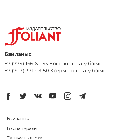
Байланыс
+7 (775) 166-60-53 Бөлшектеп сату бөлімі
+7 (707) 371-03-50 Көтермелеп сату бөлімі
Байланыс
Баспа туралы
Тұтынушыларға