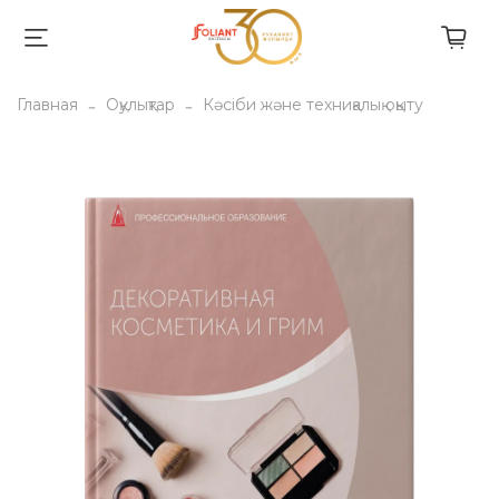
Главная
Оқулықтар
Кәсіби және техниқалық оқыту