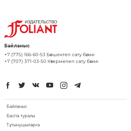
Байланыс
+7 (775) 166-60-53 Бөлшектеп сату бөлімі
+7 (707) 371-03-50 Көтермелеп сату бөлімі
Байланыс
Баспа туралы
Тұтынушыларға