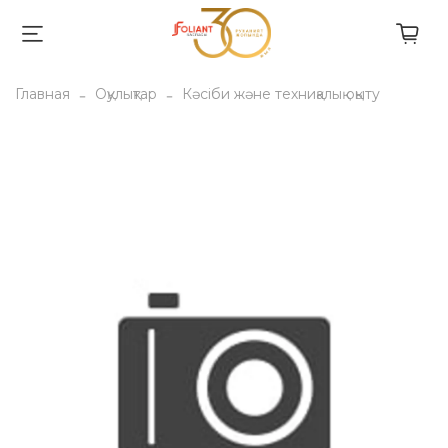
Главная
Оқулықтар
Кәсіби және техниқалық оқыту