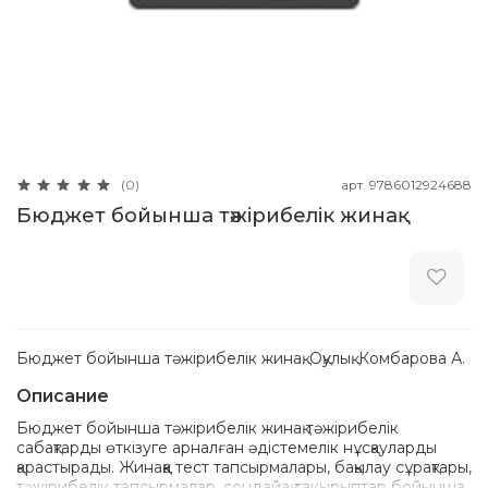
арт.
9786012924688
(0)
Бюджет бойынша тәжірибелік жинақ
Бюджет бойынша тәжірибелік жинақ. Оқулық. Комбарова А.
Описание
Бюджет бойынша тәжірибелік жинақ тәжірибелік
сабақтарды өткізуге арналған әдістемелік нұсқауларды
қарастырады. Жинаққа тест тапсырмалары, бақылау сұрақтары,
тәжірибелік тапсырмалар, сондайақ такырыптар бойынша