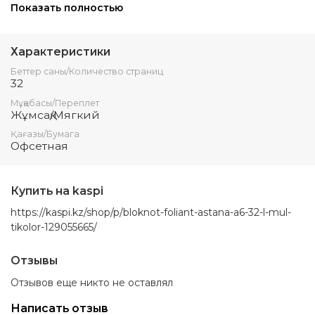
Сочетание стильного дизайна и невероятной
Показать полностью
функциональности делает эти блокноты идеальным
выбором для работы, учебы или просто для записи
важных мыслей. Широкий выбор различных размеров и
Характеристики
стилей позволяет каждому найти идеальный блокнот
UYDE для своих потребностей.
Беттер саны/Количество страниц
32
Приобретайте блокноты UYDE уже сегодня и делайте
свои записи!
Мұқабасы/Переплет
Жұмсақ/Мягкий
Қағазы/Бумага
Офсетная
Купить на kaspi
https://kaspi.kz/shop/p/bloknot-foliant-astana-a6-32-l-mul-
tikolor-129055665/
Отзывы
Отзывов еще никто не оставлял
Написать отзыв