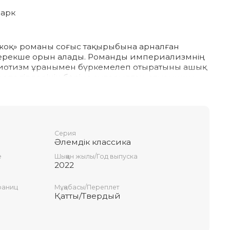
марк
с жоқ» романы соғыс тақырыбына арналған
ерекше орын алады. Романды империализмнің
триотизм ұранымен бүркемелеп отыратыны ашық
опа тілдерінің бәріне аударылған, отызыншы
 туынды бойынша кинофильм түсірілген.
рға арналған.
Серия
Әлемдік классика
е
Шыққан жылы/Год выпуска
2022
раниц
Мұқабасы/Переплет
Қатты/Твердый