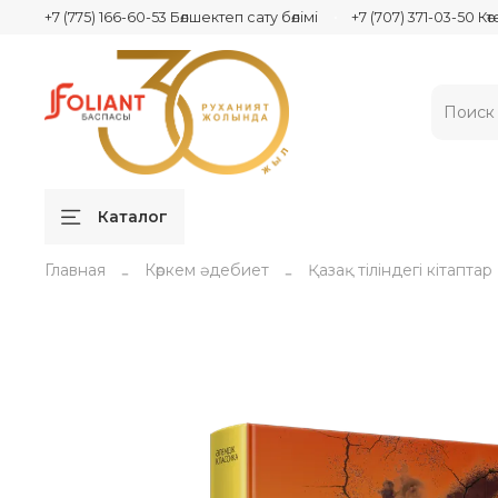
+7 (775) 166-60-53 Бөлшектеп сату бөлімі
+7 (707) 371-03-50 Кө
Каталог
Главная
Көркем әдебиет
Қазақ тіліндегі кітаптар