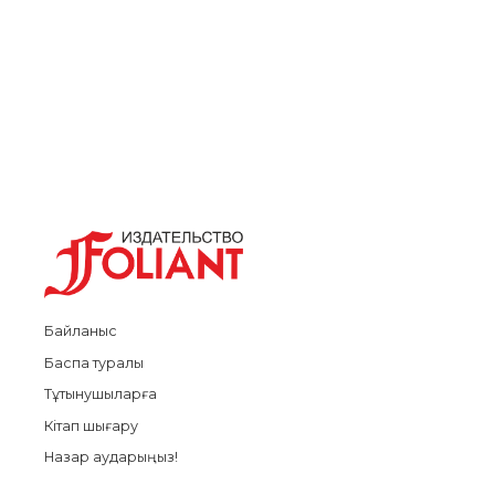
Байланыс
Баспа туралы
Тұтынушыларға
Кітап шығару
Назар аударыңыз!