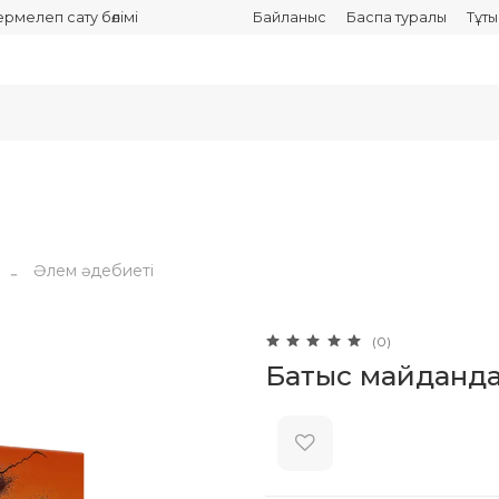
термелеп сату бөлімі
Байланыс
Баспа туралы
Тұт
Әлем әдебиеті
(0)
Батыс майданда 