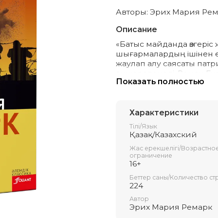
Авторы: Эрих Мария Ре
Описание
«Батыс майданда өзгері
шығармалардың ішінен 
жаулап алу саясаты па
әшкереленеді. Роман Еур
Показать полностью
жылдардың басында осы
Кітап көпшілік оқырманда
Характеристики
Тілі/Язык
Қазақ/Казахский
Жас ерекшелігі/Возрастно
ограничение
16+
Беттер саны/Количество ст
224
Автор
Эрих Мария Ремарк