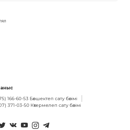
лял
ланыс
75) 166-60-53 Бөлшектеп сату бөлімі
07) 371-03-50 Көтермелеп сату бөлімі