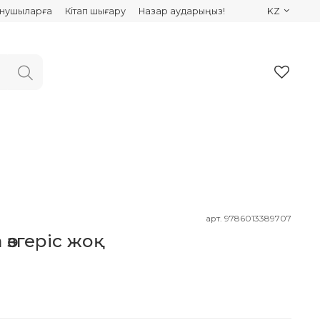
ынушыларға
Кітап шығару
Назар аударыңыз!
KZ
арт.
9786013389707
өзгеріс жоқ