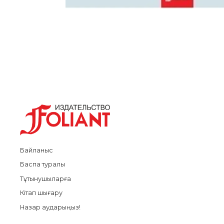
Байланыс
Баспа туралы
Тұтынушыларға
Кітап шығару
Назар аударыңыз!