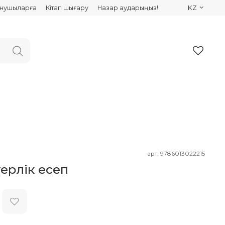
ынушыларға
Кітап шығару
Назар аударыңыз!
KZ
арт.
9786013022215
терлік есеп