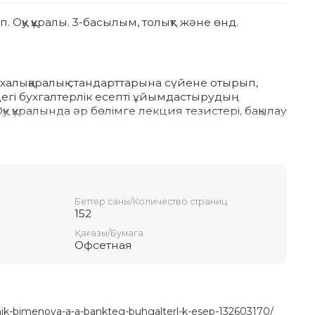
. Оқу құралы. 3-басылым, толықт. және өнд.
ң халықаралық стандарттарына сүйене отырып,
дегі бухгалтерлік есепті ұйымдастырудың
қу құралында әр бөлімге лекция тезистері, бақылау
анұсқалар, тест сұрақтары және есептер
ар, кейбір банк атауларының орысша-қазақша
уденттеріне және колледж оқушыларына,
гі бухгалтерлік есеп және есеп беру сұрақтары
Беттер саны/Количество страниц
ғаларға арналған.
152
Қағазы/Бумага
Офсетная
bnik-bimenova-a-a-bankteg-buhgalterl-k-esep-132603170/