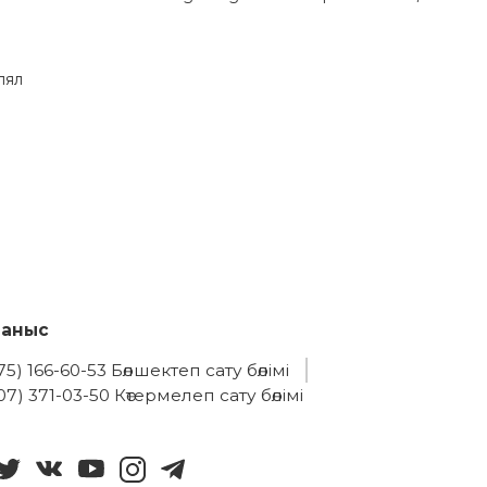
лял
ланыс
75) 166-60-53 Бөлшектеп сату бөлімі
07) 371-03-50 Көтермелеп сату бөлімі