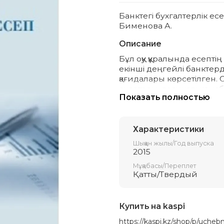
Банктегі бухгалтерлік есеп
Бименова А.
Описание
Бұл оқу құралында есепті
екінші деңгейлі банктер
қағидалары көрсетілген. О
сұрақтары, логикалық сызб
Показать полностью
келтірілген. Сонымен қат
сөздігі берілген.
Жоғары оқу орындары ст
Характеристики
оқытушыларға және банкте
Шыққан жылы/Год выпуска
қызықтыратын басқа да тұл
2015
Мұқабасы/Переплет
Қатты/Твердый
Купить на kaspi
https://kaspi.kz/shop/p/uche