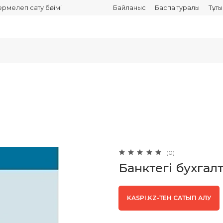
термелеп сату бөлімі
Байланыс
Баспа туралы
Тұт
(0)
Банктегі бухгал
KASPI.KZ-ТЕН САТЫП АЛУ