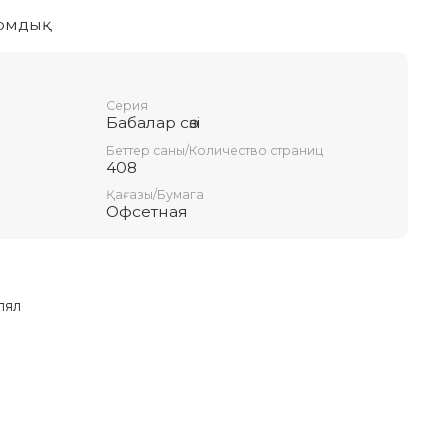
 томдық
Серия
Бабалар сөзi
Беттер саны/Количество страниц
408
Қағазы/Бумага
Офсетная
лял