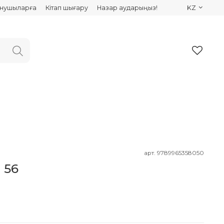
ынушыларға
Кітап шығару
Назар аударыңыз!
KZ
арт.
9789965358050
 56