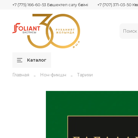
+7 (775) 166-60-53 Бөлшектеп сату бөлімі
+7 (707) 371-03-50 Кө
Каталог
Главная
Нон-фикшн
Тарихи