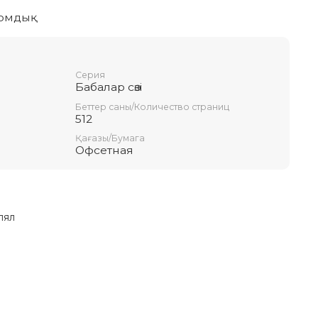
 томдық
Серия
Бабалар сөзi
Беттер саны/Количество страниц
512
Қағазы/Бумага
Офсетная
лял