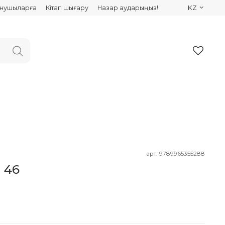
ынушыларға
Кітап шығару
Назар аударыңыз!
KZ
арт.
9789965355288
м 46