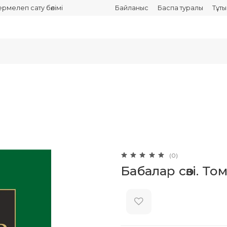
термелеп сату бөлімі
Байланыс
Баспа туралы
Тұт
(0)
Бабалар сөзi. То