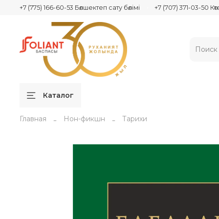
+7 (775) 166-60-53 Бөлшектеп сату бөлімі
+7 (707) 371-03-50 Кө
Каталог
Главная
Нон-фикшн
Тарихи