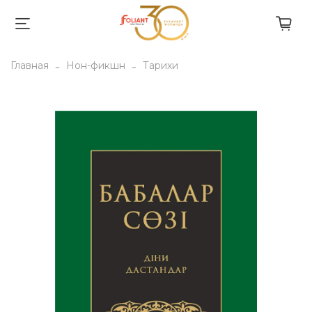
Главная
Нон-фикшн
Тарихи