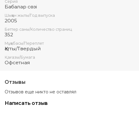
Серия
Бабалар сөзi
Шыққан жылы/Год выпуска
2005
Беттер саны/Количество страниц
352
Мұқабасы/Переплет
Қатты/Твердый
Қағазы/Бумага
Офсетная
Отзывы
Отзывов еще никто не оставлял
Написать отзыв