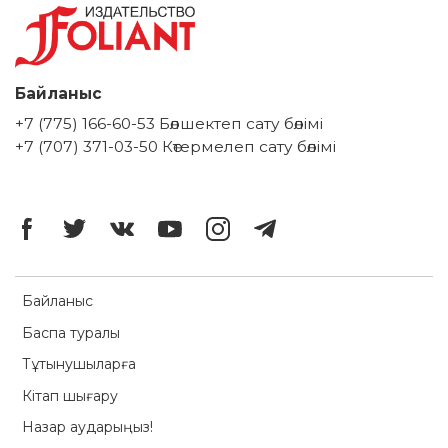
Байланыс
+7 (775) 166-60-53 Бөлшектеп сату бөлімі
+7 (707) 371-03-50 Көтермелеп сату бөлімі
Байланыс
Баспа туралы
Тұтынушыларға
Кітап шығару
Назар аударыңыз!