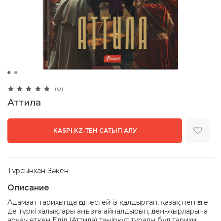
(0)
Аттила
KASPI.KZ-ТЕН САТЫП АЛУ
Тұрсынхан Зәкен
Описание
Адамзат тарихында өшпестей із қалдырған, қазақ пен өзге
де түркі халықтары аңызға айналдырып, өлең-жырларына
арқау еткен Еділ (Аттила) тәңірқұт туралы бұл тарихи