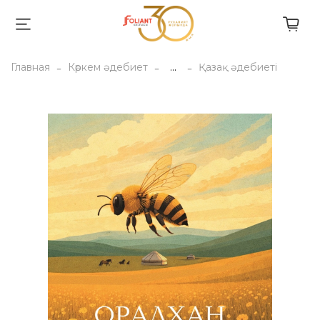
Главная
Көркем әдебиет
...
Қазақ әдебиеті