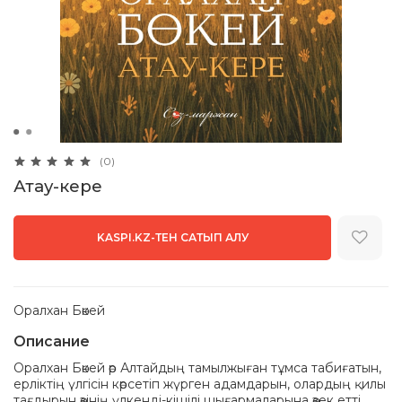
(0)
Атау-кере
KASPI.KZ-ТЕН САТЫП АЛУ
Оралхан Бөкей
Описание
Оралхан Бөкей өр Алтайдың тамылжыған тұмса табиғатын,
ерліктің үлгісін көрсетіп жүрген адамдарын, олардың қилы
тағдырын өзінің үлкенді-кішілі шығармаларына өзек етті.