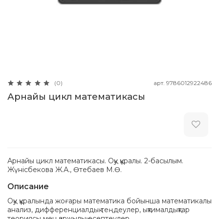
арт.
9786012922486
(0)
Арнайы цикл математикасы
Арнайы цикл математикасы. Оқу құралы. 2-басылым.
Жүнісбекова Ж.А., Өтебаев М.Ө.
Описание
Оқу құралында жоғары математика бойынша математикалық
анализ, дифференциалдық теңдеулер, ықтималдықтар
теориясы мен қаржылық есептеулер