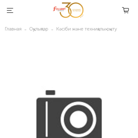
Главная
Оқулықтар
Кәсіби және техниқалық оқыту