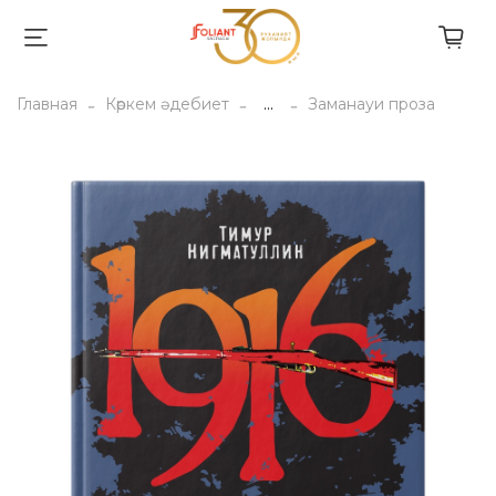
Главная
Көркем әдебиет
...
Заманауи проза