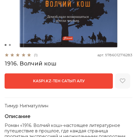
арт.
9786012716283
(1)
1916. Волчий кош
KASPI.KZ-ТЕН САТЫП АЛУ
Тимур Нигматуллин
Описание
Роман «1916. Волчий кош»-
настоящее литературное
путешествие в прошлое, где каждая страница
пропитана экспрессией и неожиданными поворотами